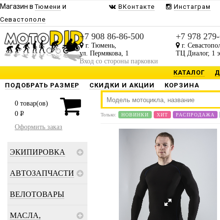
Магазин в
и
Тюмени
ВКонтакте
Инстаграм
Севастополе
+7 908 86-86-500
+7 978 279
г. Тюмень,
г. Севастопо
ул. Пермякова, 1
ТЦ Диалог, 1 
Вход со стороны парковки
КАТАЛОГ
Д
ПОДОБРАТЬ РАЗМЕР
СКИДКИ И АКЦИИ
КОРЗИНА
0
товар(ов)
0
P
Только:
НОВИНКИ
ХИТ
РАСПРОДАЖА
Оформить заказ
ЭКИПИРОВКА
АВТОЗАПЧАСТИ
ВЕЛОТОВАРЫ
МАСЛА,