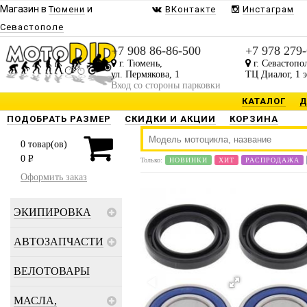
Магазин в
и
Тюмени
ВКонтакте
Инстаграм
Севастополе
+7 908 86-86-500
+7 978 279
г. Тюмень,
г. Севастопо
ул. Пермякова, 1
ТЦ Диалог, 1 
Вход со стороны парковки
КАТАЛОГ
Д
ПОДОБРАТЬ РАЗМЕР
СКИДКИ И АКЦИИ
КОРЗИНА
0
товар(ов)
0
P
Только:
НОВИНКИ
ХИТ
РАСПРОДАЖА
Оформить заказ
ЭКИПИРОВКА
АВТОЗАПЧАСТИ
ВЕЛОТОВАРЫ
МАСЛА,