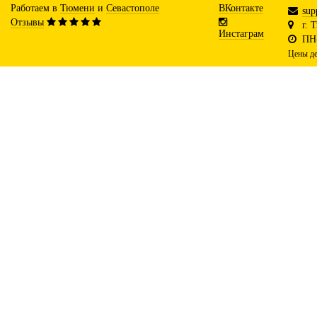
Работаем в
Тюмени
и
Севастополе
ВКонтакте
sup
Отзывы
г. 
Инстаграм
ПН-
Цены де