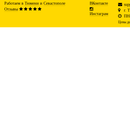
Работаем в
Тюмени
и
Севастополе
ВКонтакте
sup
Отзывы
г. 
Инстаграм
ПН-
Цены де