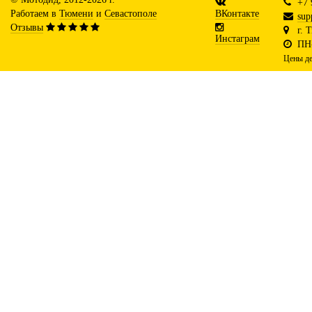
+7 
Работаем в
Тюмени
и
Севастополе
ВКонтакте
sup
Отзывы
г. 
Инстаграм
ПН-
Цены де