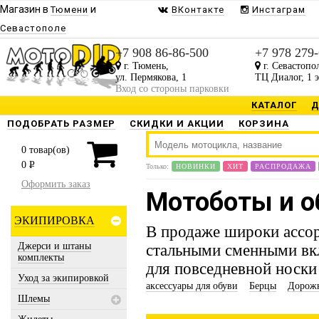
Магазин в
и
Тюмени
ВКонтакте
Инстаграм
Севастополе
Будь в курсе наших 
+7 908 86-86-500
+7 978 279
Присылаем только то, что
г. Тюмень,
г. Севастопо
ул. Пермякова, 1
ТЦ Диалог, 1 
Вход со стороны парковки
КАТАЛОГ
Д
ПОДОБРАТЬ РАЗМЕР
СКИДКИ И АКЦИИ
КОРЗИНА
0
товар(ов)
ЗАРЕГ
0
P
Только:
НОВИНКИ
ХИТ
РАСПРОДАЖА
Оформить заказ
Предоставлено SendPuls
Мотоботы и о
ЭКИПИРОВКА
В продаже широки ассо
Джерси и штаны
стальными сменными вк
комплекты
для повседневной носки
Уход за экипировкой
аксессуары для обуви
Берцы
Дорож
Шлемы