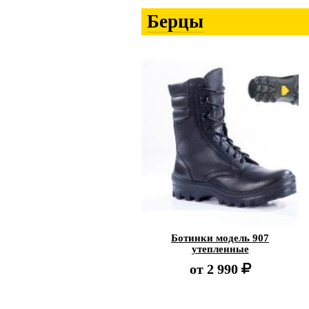
Берцы
Ботинки модель 907
утепленные
от
2 990