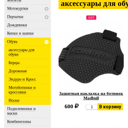
Жилеты
аксессуары для об
Мотокуртки
Перчатки
ХИТ
Дождевики
Кепки и шапки
Обувь
аксессуары для
обуви
Берцы
Дорожные
Эндуро и Кросс
Мотоботинки и
кроссовки
Защитная накладка на ботинок
Madbull
Носки
600
В корзину
Подшлемники и
маски
Комбинезоны