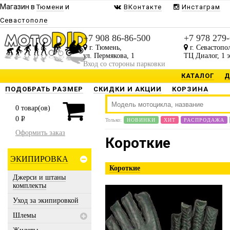
Магазин в
и
Тюмени
ВКонтакте
Инстаграм
Севастополе
Будь в курсе наших акци
+7 908 86-86-500
+7 978 279
Присылаем только то, что В
г. Тюмень,
г. Севастопо
ул. Пермякова, 1
ТЦ Диалог, 1 
Вход со стороны парковки
КАТАЛОГ
Д
ПОДОБРАТЬ РАЗМЕР
СКИДКИ И АКЦИИ
КОРЗИНА
0
товар(ов)
0
P
Только:
НОВИНКИ
ХИТ
РАСПРОДАЖА
Предоставл
Оформить заказ
Короткие
ЭКИПИРОВКА
Короткие
Джерси и штаны
комплекты
Уход за экипировкой
Шлемы