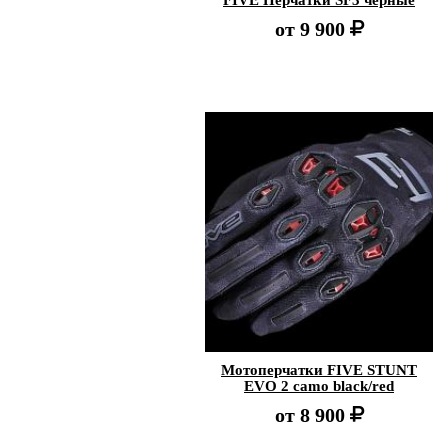
FIVE Перчатки SF3 черные
от
9 900
Мотоперчатки FIVE STUNT
EVO 2 camo black/red
от
8 900