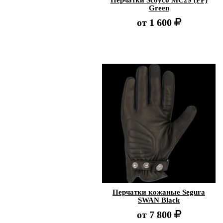
Перчатки Scoyco MC29 (PP)
Green
от
1 600
Перчатки кожаные Segura
SWAN Black
от
7 800