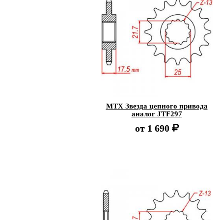
MTX Звезда цепного привода
аналог JTF297
от
1 690