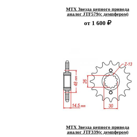
MTX Звезда цепного привода
аналог JTF579(с демпфером)
от
1 600
MTX Звезда цепного привода
аналог JTF339(с демпфером)