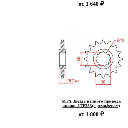
от
1 640
MTX Звезда цепного привода
аналог JTF333(с демпфером)
от
1 800