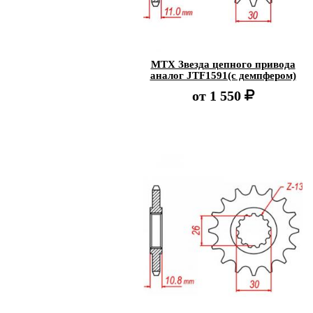
MTX Звезда цепного привода
аналог JTF1591(с демпфером)
от
1 550