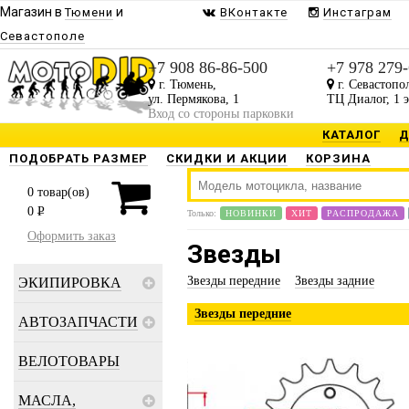
Магазин в
и
Тюмени
ВКонтакте
Инстаграм
Севастополе
Будь в курсе наших акц
+7 908 86-86-500
+7 978 279
Присылаем только то, что В
г. Тюмень,
г. Севастопо
ул. Пермякова, 1
ТЦ Диалог, 1 
Вход со стороны парковки
КАТАЛОГ
Д
З
ПОДОБРАТЬ РАЗМЕР
СКИДКИ И АКЦИИ
КОРЗИНА
0
товар(ов)
0
P
Только:
НОВИНКИ
ХИТ
РАСПРОДАЖА
Предоставлено
Оформить заказ
Звезды
Звезды передние
Звезды задние
ЭКИПИРОВКА
Звезды передние
АВТОЗАПЧАСТИ
ВЕЛОТОВАРЫ
МАСЛА,