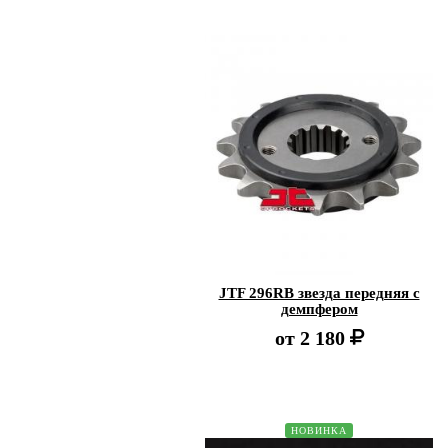
JTF 296RB звезда передняя с
демпфером
от
2 180
НОВИНКА