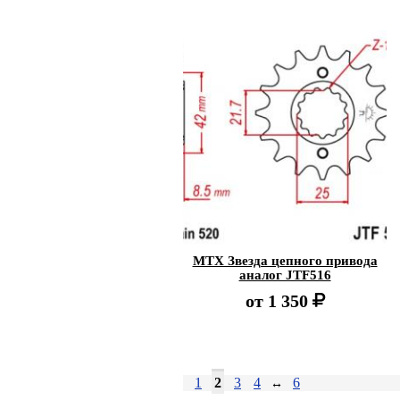
MTX Звезда цепного привода
аналог JTF516
от
1 350
1
2
3
4
6
↔