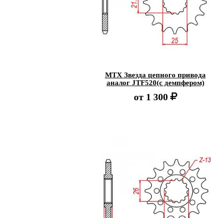
MTX Звезда цепного привода
аналог JTF520(с демпфером)
от
1 300