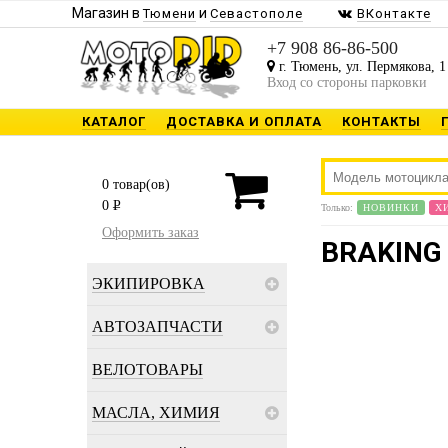
Магазин в
и
Тюмени
Севастополе
ВКонтакте
+7 908 86-86-500
г. Тюмень, ул. Пермякова, 1
Вход со стороны парковки
КАТАЛОГ
ДОСТАВКА И ОПЛАТА
КОНТАКТЫ
0
товар(ов)
0
P
Только:
НОВИНКИ
Х
Оформить заказ
BRAKING
ЭКИПИРОВКА
АВТОЗАПЧАСТИ
ВЕЛОТОВАРЫ
МАСЛА, ХИМИЯ