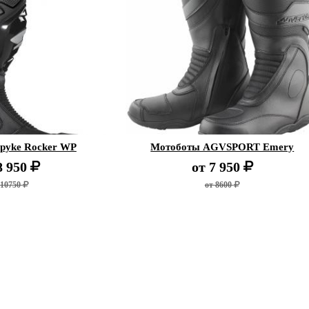
pyke Rocker WP
Мотоботы AGVSPORT Emery
8 950
от
7 950
 10750
от 8600