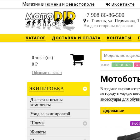
Магазин в
и
Тюмени
Севастополе
ВКонтакте
+7 908 86-86-500
г. Тюмень, ул. Пермякова, 1
Вход со стороны парковки
КАТАЛОГ
ДОСТАВКА И ОПЛАТА
КОНТАКТЫ
0
товар(ов)
0
P
Только:
НОВИНКИ
Х
Оформить заказ
Мотоботы
ЭКИПИРОВКА
В продаже широки ассор
по городу в жаркую пог
аксессуары для обув
Джерси и штаны
комплекты
Дорожные
Уход за экипировкой
Шлемы
РАС
Жилеты