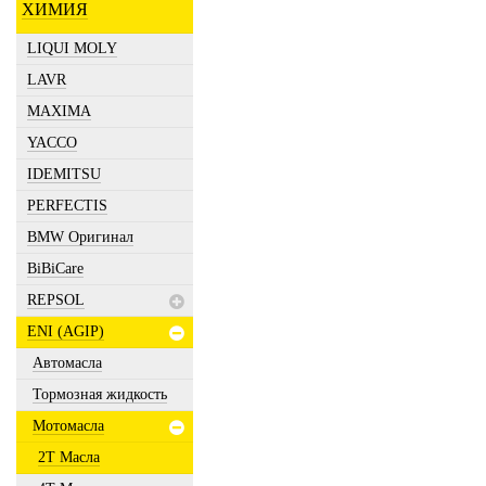
ХИМИЯ
LIQUI MOLY
LAVR
MAXIMA
YACCO
IDEMITSU
PERFECTIS
BMW Оригинал
BiBiCare
REPSOL
ENI (AGIP)
Автомасла
Тормозная жидкость
Мотомасла
2Т Масла