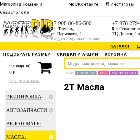
Магазин в
и
Тюмени
ВКонтакте
Инстаграм
Севастополе
+7 908 86-86-500
+7 978 279
г. Тюмень,
г. Севастопо
ул. Пермякова, 1
ТЦ Диалог, 1 
Вход со стороны парковки
КАТАЛОГ
Д
ПОДОБРАТЬ РАЗМЕР
СКИДКИ И АКЦИИ
КОРЗИНА
0
товар(ов)
0
P
Только:
НОВИНКИ
ХИТ
РАСПРОДАЖА
Оформить заказ
2Т Масла
ЭКИПИРОВКА
АВТОЗАПЧАСТИ
ВЕЛОТОВАРЫ
МАСЛА,