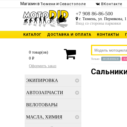
Магазин в
и
Тюмени
Севастополе
ВКонтакте
+7 908 86-86-500
г. Тюмень, ул. Пермякова, 1
Вход со стороны парковки
КАТАЛОГ
ДОСТАВКА И ОПЛАТА
КОНТАКТЫ
0
товар(ов)
0
P
Только:
НОВИНКИ
Х
Оформить заказ
Сальники
ЭКИПИРОВКА
АВТОЗАПЧАСТИ
ВЕЛОТОВАРЫ
МАСЛА, ХИМИЯ