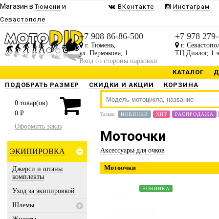
Магазин в
и
Тюмени
ВКонтакте
Инстаграм
Севастополе
+7 908 86-86-500
+7 978 279
г. Тюмень,
г. Севастопо
ул. Пермякова, 1
ТЦ Диалог, 1 
Вход со стороны парковки
КАТАЛОГ
Д
ПОДОБРАТЬ РАЗМЕР
СКИДКИ И АКЦИИ
КОРЗИНА
0
товар(ов)
0
P
Только:
НОВИНКИ
ХИТ
РАСПРОДАЖА
Оформить заказ
Мотоочки
Аксессуары для очков
ЭКИПИРОВКА
Мотоочки
Джерси и штаны
комплекты
НОВИНКА
Уход за экипировкой
Шлемы