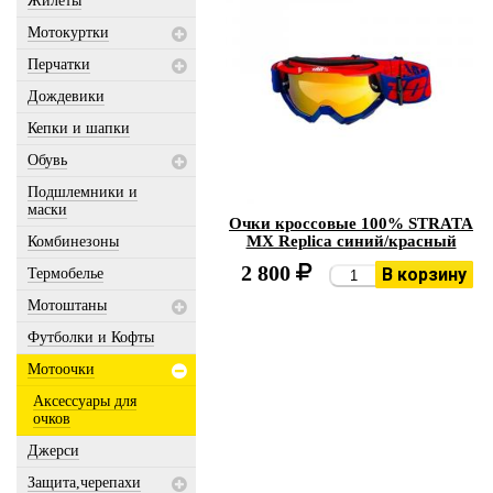
Жилеты
Мотокуртки
Перчатки
Дождевики
Кепки и шапки
Обувь
Подшлемники и
маски
Очки кроссовые 100% STRATA
MX Replica синий/красный
Комбинезоны
2 800
В корзину
Термобелье
Мотоштаны
Футболки и Кофты
Мотоочки
Аксессуары для
очков
Джерси
Защита,черепахи