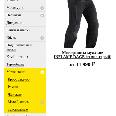
Жилеты
Мотокуртки
Перчатки
Дождевики
Кепки и шапки
Обувь
Подшлемники и
маски
Мотоджинсы мужские
INFLAME RAGE (темно-серый)
Комбинезоны
от
11 990
Термобелье
Мотоштаны
Кросс Эндуро
Ремни
Женские
МотоДжинсы
Текстильные