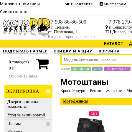
Магазин в
и
Тюмени
ВКонтакте
Инстаграм
Севастополе
+7 908 86-86-500
+7 978 279
г. Тюмень,
г. Севастопо
ул. Пермякова, 1
ТЦ Диалог, 1 
Вход со стороны парковки
КАТАЛОГ
Д
ПОДОБРАТЬ РАЗМЕР
СКИДКИ И АКЦИИ
КОРЗИНА
0
товар(ов)
0
P
Только:
НОВИНКИ
ХИТ
РАСПРОДАЖА
Оформить заказ
Мотоштаны
Кросс Эндуро
Ремни
Женские
Мо
ЭКИПИРОВКА
МотоДжинсы
Джерси и штаны
комплекты
ХИТ
Уход за экипировкой
Шлемы