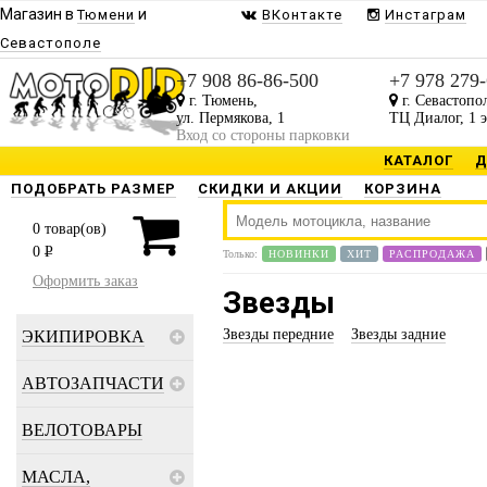
Магазин в
и
Тюмени
ВКонтакте
Инстаграм
Севастополе
+7 908 86-86-500
+7 978 279
г. Тюмень,
г. Севастопо
ул. Пермякова, 1
ТЦ Диалог, 1 
Вход со стороны парковки
КАТАЛОГ
Д
ПОДОБРАТЬ РАЗМЕР
СКИДКИ И АКЦИИ
КОРЗИНА
0
товар(ов)
0
P
Только:
НОВИНКИ
ХИТ
РАСПРОДАЖА
Оформить заказ
Звезды
Звезды передние
Звезды задние
ЭКИПИРОВКА
АВТОЗАПЧАСТИ
ВЕЛОТОВАРЫ
МАСЛА,